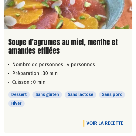
Lire la suite de la recette
Soupe d’agrumes au miel, menthe et
amandes effilées
Nombre de personnes :
4 personnes
Préparation : 30 min
Cuisson : 0 min
Dessert
Sans gluten
Sans lactose
Sans porc
Hiver
VOIR LA RECETTE