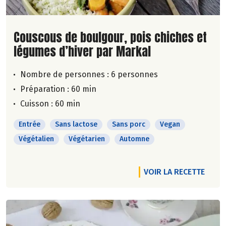
Lire la suite de la recette
Couscous de boulgour, pois chiches et
légumes d’hiver par Markal
Nombre de personnes :
6 personnes
Préparation : 60 min
Cuisson : 60 min
Entrée
Sans lactose
Sans porc
Vegan
Végétalien
Végétarien
Automne
VOIR LA RECETTE