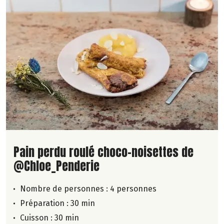
Lire la suite de la recette
Pain perdu roulé choco-noisettes de
@Chloe_Penderie
Nombre de personnes :
4 personnes
Préparation : 30 min
Cuisson : 30 min