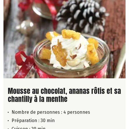
Lire la suite de la recette
Mousse au chocolat, ananas rôtis et sa
chantilly à la menthe
Nombre de personnes :
4 personnes
Préparation : 30 min
Cuisson : 20 min