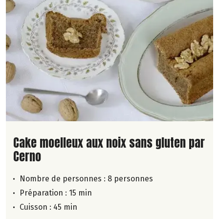
Lire la suite de la recette
Cake moelleux aux noix sans gluten par
Cerno
Nombre de personnes :
8 personnes
Préparation : 15 min
Cuisson : 45 min