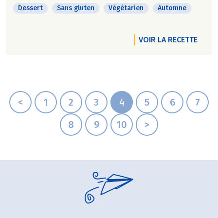
Dessert
Sans gluten
Végétarien
Automne
VOIR LA RECETTE
<
1
2
3
4
5
6
7
8
9
10
>