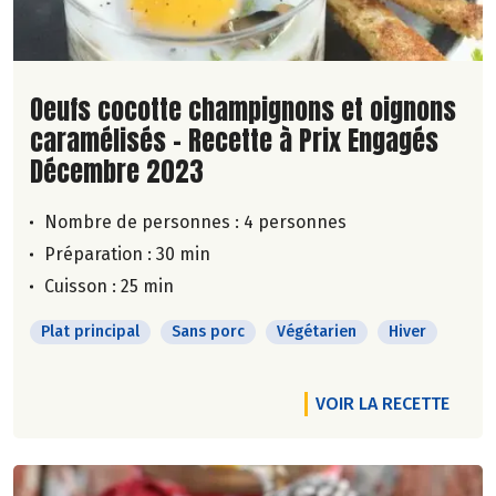
Lire la suite de la recette
Oeufs cocotte champignons et oignons
caramélisés - Recette à Prix Engagés
Décembre 2023
Nombre de personnes :
4 personnes
Préparation : 30 min
Cuisson : 25 min
Plat principal
Sans porc
Végétarien
Hiver
VOIR LA RECETTE