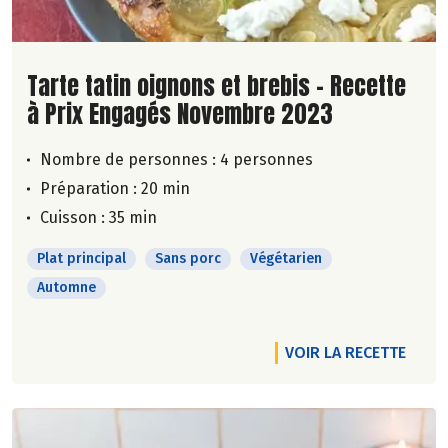
Lire la suite de la recette
Tarte tatin oignons et brebis - Recette
à Prix Engagés Novembre 2023
Nombre de personnes :
4 personnes
Préparation : 20 min
Cuisson : 35 min
Plat principal
Sans porc
Végétarien
Automne
VOIR LA RECETTE