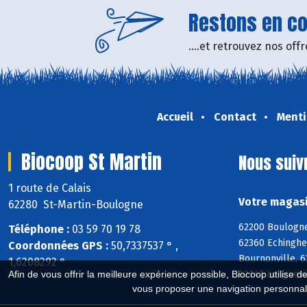
Restons en con
....et retrouvez nos of
Accueil
Contact
Menti
Biocoop St Martin
Nous suiv
1 route de Calais
Votre magasi
62280 St-Martin-Boulogne
62200 Boulogne
Téléphone :
03 59 70 19 78
62360 Echinghe
Coordonnées GPS :
50,7337537 ° ,
Bournonville, 
1,6208292 °
62142 Longuevi
Afin de vous offrir la meilleure expérience possible, Biocoop utilise d
vous proposer une navigation personnal