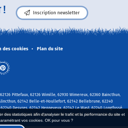
 !
Inscription newsletter
n des cookies
Plan du site
2126 Pittefaux, 62126 Wimille, 62930 Wimereux, 62360 Baincthun,
lincthun, 62142 Belle-et-Houllefort, 62142 Bellebrune, 62240
 62240 Desvres, 62142 Henneveux, 62142 Le Wast, 62240 Longfossé,
2240 Selles, 62240 Wirwignes, 62480 Le Portel, 62164 Ambleteuse
 des statistiques afin d'analyser le trafic et la performance du site et
paramétrant vos cookies. OK pour vous ?