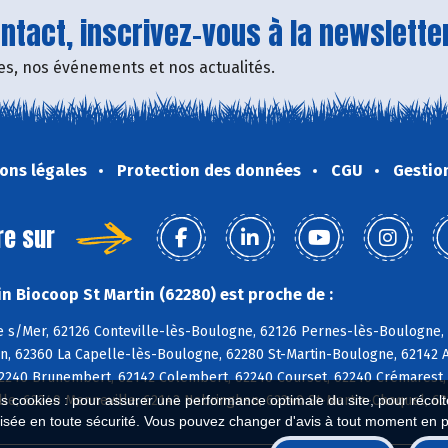
tact, inscrivez-vous à la newsletter
fres, nos événements et nos actualités.
ons légales
Protection des données
CGU
Gestio
re sur
n Biocoop St Martin (62280) est proche de :
 s/Mer, 62126 Conteville-lès-Boulogne, 62126 Pernes-lès-Boulogne, 6
n, 62360 La Capelle-lès-Boulogne, 62280 St-Martin-Boulogne, 62142 A
62240 Brunembert, 62142 Colembert, 62240 Courset, 62240 Crémarest,
lle, 62240 Menneville, 62142 Nabringhen, 62240 St-Martin-Choquel, 6
es cookies : pour assurer une performance optimale du site, pour récolter
isée en toute sécurité. Vous pouvez changer d'avis à tout moment en 