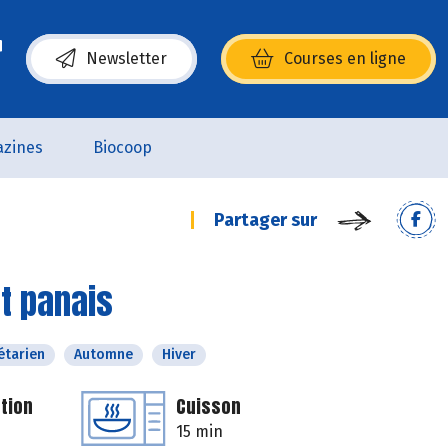
Newsletter
Courses en ligne
(s’ouvre dans une nouvelle fenêtre)
zines
Biocoop
Partager sur
t panais
étarien
Automne
Hiver
tion
Cuisson
15 min