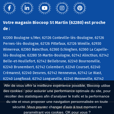
Votre magasin Biocoop St Martin (62280) est proche
de :
62200 Boulogne s/Mer, 62126 Conteville-lès-Boulogne, 62126
Pernes-lès-Boulogne, 62126 Pittefaux, 62126 Wimille, 62930
Wimereux, 62360 Baincthun, 62360 Echinghen, 62360 La Capelle-
lès-Boulogne, 62280 St-Martin-Boulogne, 62142 Alincthun, 62142
Belle-et-Houllefort, 62142 Bellebrune, 62240 Bournonville,
62240 Brunembert, 62142 Colembert, 62240 Courset, 62240
Crémarest, 62240 Desvres, 62142 Henneveux, 62142 Le Wast,
62240 Longfossé, 62142 Longueville, 62240 Menneville, 62142
Nabringhen, 62240 St-Martin-Choquel, 62240 Selles, 62240
Afin de vous offrir la meilleure expérience possible, Biocoop utilise
Wirwignes, 62480 Le Portel, 62164 Ambleteuse
des cookies : pour assurer une performance optimale du site, pour
récolter des statistiques afin d'analyser le trafic et la performance
du site et vous proposer une navigation personnalisée en toute
sécurité. Vous pouvez changer d'avis à tout moment en
Biocoop.fr
Le réseau Biocoop
paramétrant vos cookies. OK pour vous ?