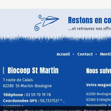
Restons en con
....et retrouvez nos of
Accueil
Contact
Menti
Biocoop St Martin
Nous suiv
1 route de Calais
Votre magasi
62280 St-Martin-Boulogne
62200 Boulogne
Téléphone :
03 59 70 19 78
62360 Echinghe
Coordonnées GPS :
50,7337537 ° ,
Bournonville, 
1,6208292 °