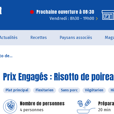
t
Prochaine ouverture à 08:30
Vendredi : 8h30 - 19h00
Actualités
Recettes
Paysans associés
Maga
o de...
Prix Engagés : Risotto de poire
Plat principal
Flexitarien
Sans porc
Végétarien
H
Nombre de personnes
Prépara
4 personnes
20 min