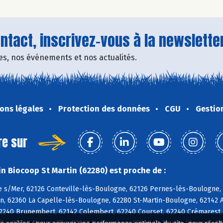
tact, inscrivez-vous à la newsletter
fres, nos événements et nos actualités.
ons légales
Protection des données
CGU
Gestio
re sur
n Biocoop St Martin (62280) est proche de :
 s/Mer, 62126 Conteville-lès-Boulogne, 62126 Pernes-lès-Boulogne, 6
n, 62360 La Capelle-lès-Boulogne, 62280 St-Martin-Boulogne, 62142 A
62240 Brunembert, 62142 Colembert, 62240 Courset, 62240 Crémarest,