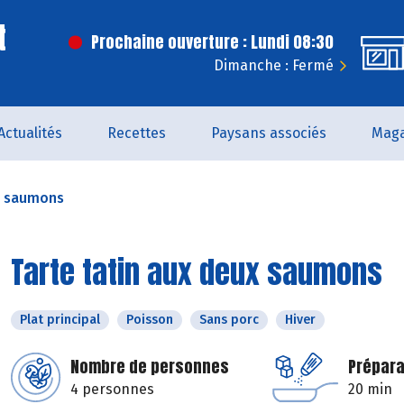
t
Prochaine ouverture : Lundi 08:30
Dimanche : Fermé
Actualités
Recettes
Paysans associés
Maga
ux saumons
Tarte tatin aux deux saumons
Plat principal
Poisson
Sans porc
Hiver
Nombre de personnes
Prépara
4 personnes
20 min