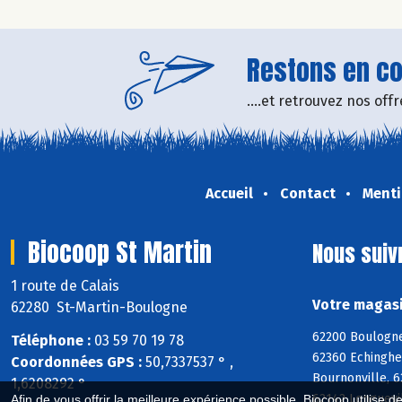
Restons en con
....et retrouvez nos of
Accueil
Contact
Menti
Biocoop St Martin
Nous suiv
1 route de Calais
Votre magasi
62280 St-Martin-Boulogne
62200 Boulogne
Téléphone :
03 59 70 19 78
62360 Echinghe
Coordonnées GPS :
50,7337537 ° ,
Bournonville, 
1,6208292 °
62142 Longuevi
Afin de vous offrir la meilleure expérience possible, Biocoop utilise d