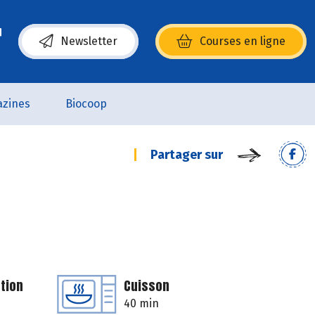
Newsletter
Courses en ligne
(s’ouvre dans une nouvelle fenêtre)
zines
Biocoop
Partager sur
tion
Cuisson
40 min