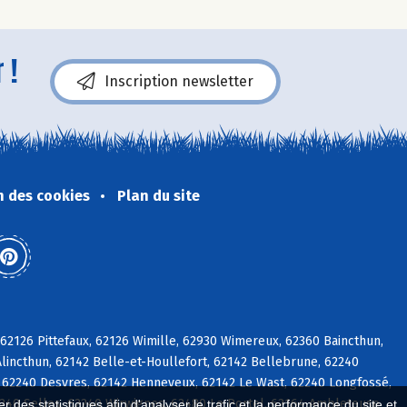
 !
Inscription newsletter
n des cookies
Plan du site
2126 Pittefaux, 62126 Wimille, 62930 Wimereux, 62360 Baincthun,
lincthun, 62142 Belle-et-Houllefort, 62142 Bellebrune, 62240
 62240 Desvres, 62142 Henneveux, 62142 Le Wast, 62240 Longfossé,
2240 Selles, 62240 Wirwignes, 62480 Le Portel, 62164 Ambleteuse
 des statistiques afin d'analyser le trafic et la performance du site et