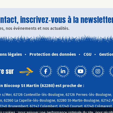
tact, inscrivez-vous à la newsletter
fres, nos événements et nos actualités.
ons légales
Protection des données
CGU
Gestio
re sur
n Biocoop St Martin (62280) est proche de :
 s/Mer, 62126 Conteville-lès-Boulogne, 62126 Pernes-lès-Boulogne, 6
n, 62360 La Capelle-lès-Boulogne, 62280 St-Martin-Boulogne, 62142 A
62240 Brunembert, 62142 Colembert, 62240 Courset, 62240 Crémarest,
lle, 62240 Menneville, 62142 Nabringhen, 62240 St-Martin-Choquel, 6
es cookies : pour assurer une performance optimale du site, pour récolter