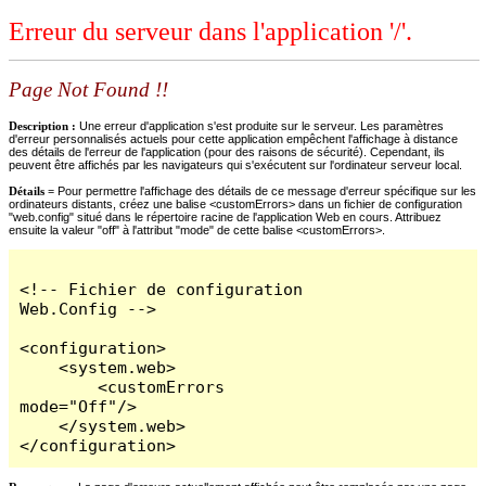
Erreur du serveur dans l'application '/'.
Page Not Found !!
Description :
Une erreur d'application s'est produite sur le serveur. Les paramètres
d'erreur personnalisés actuels pour cette application empêchent l'affichage à distance
des détails de l'erreur de l'application (pour des raisons de sécurité). Cependant, ils
peuvent être affichés par les navigateurs qui s'exécutent sur l'ordinateur serveur local.
Détails =
Pour permettre l'affichage des détails de ce message d'erreur spécifique sur les
ordinateurs distants, créez une balise <customErrors> dans un fichier de configuration
"web.config" situé dans le répertoire racine de l'application Web en cours. Attribuez
ensuite la valeur "off" à l'attribut "mode" de cette balise <customErrors>.
<!-- Fichier de configuration 
Web.Config -->

<configuration>

    <system.web>

        <customErrors 
mode="Off"/>

    </system.web>

</configuration>