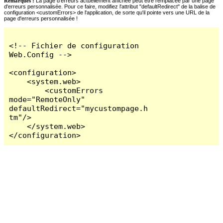
Remarques :
La page d'erreurs actuellement affichée peut être remplacée par une page
d'erreurs personnalisée. Pour ce faire, modifiez l'attribut "defaultRedirect" de la balise de
configuration <customErrors> de l'application, de sorte qu'il pointe vers une URL de la
page d'erreurs personnalisée !
<!-- Fichier de configuration 
Web.Config -->

<configuration>

    <system.web>

        <customErrors 
mode="RemoteOnly" 
defaultRedirect="mycustompage.h
tm"/>

    </system.web>

</configuration>