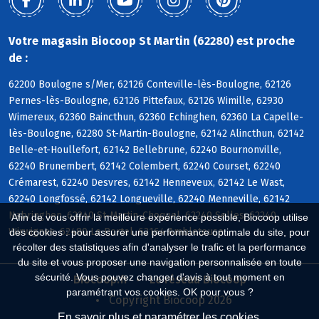
Votre magasin Biocoop St Martin (62280) est proche
de :
62200 Boulogne s/Mer, 62126 Conteville-lès-Boulogne, 62126
Pernes-lès-Boulogne, 62126 Pittefaux, 62126 Wimille, 62930
Wimereux, 62360 Baincthun, 62360 Echinghen, 62360 La Capelle-
lès-Boulogne, 62280 St-Martin-Boulogne, 62142 Alincthun, 62142
Belle-et-Houllefort, 62142 Bellebrune, 62240 Bournonville,
62240 Brunembert, 62142 Colembert, 62240 Courset, 62240
Crémarest, 62240 Desvres, 62142 Henneveux, 62142 Le Wast,
62240 Longfossé, 62142 Longueville, 62240 Menneville, 62142
Nabringhen, 62240 St-Martin-Choquel, 62240 Selles, 62240
Afin de vous offrir la meilleure expérience possible, Biocoop utilise
Wirwignes, 62480 Le Portel, 62164 Ambleteuse
des cookies : pour assurer une performance optimale du site, pour
récolter des statistiques afin d'analyser le trafic et la performance
du site et vous proposer une navigation personnalisée en toute
sécurité. Vous pouvez changer d'avis à tout moment en
Biocoop.fr
Le réseau Biocoop
paramétrant vos cookies. OK pour vous ?
Copyright Biocoop 2026
En savoir plus et paramétrer les cookies