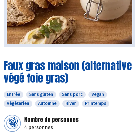
Faux gras maison (alternative
végé foie gras)
Entrée
Sans gluten
Sans porc
Vegan
Végétarien
Automne
Hiver
Printemps
Nombre de personnes
4 personnes