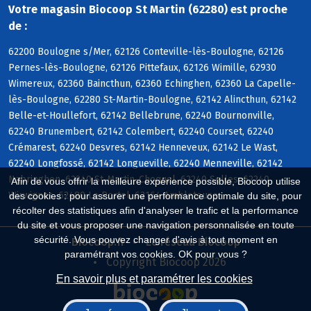
Votre magasin Biocoop St Martin (62280) est proche
de :
62200 Boulogne s/Mer, 62126 Conteville-lès-Boulogne, 62126
Pernes-lès-Boulogne, 62126 Pittefaux, 62126 Wimille, 62930
Wimereux, 62360 Baincthun, 62360 Echinghen, 62360 La Capelle-
lès-Boulogne, 62280 St-Martin-Boulogne, 62142 Alincthun, 62142
Belle-et-Houllefort, 62142 Bellebrune, 62240 Bournonville,
62240 Brunembert, 62142 Colembert, 62240 Courset, 62240
Crémarest, 62240 Desvres, 62142 Henneveux, 62142 Le Wast,
62240 Longfossé, 62142 Longueville, 62240 Menneville, 62142
Nabringhen, 62240 St-Martin-Choquel, 62240 Selles, 62240
Afin de vous offrir la meilleure expérience possible, Biocoop utilise
Wirwignes, 62480 Le Portel, 62164 Ambleteuse
des cookies : pour assurer une performance optimale du site, pour
récolter des statistiques afin d'analyser le trafic et la performance
du site et vous proposer une navigation personnalisée en toute
sécurité. Vous pouvez changer d'avis à tout moment en
Biocoop.fr
Le réseau Biocoop
paramétrant vos cookies. OK pour vous ?
Copyright Biocoop 2026
En savoir plus et paramétrer les cookies