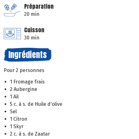
Préparation
20 min
Cuisson
30 min
Ingrédients
Pour 2 personnes
1 Fromage frais
2 Aubergine
1 Ail
5 c. à s. de Huile d'olive
Sel
1 Citron
1 Skyr
2 c. à s. de Zaatar