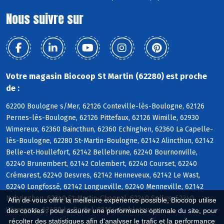
Nous suivre sur
Votre magasin Biocoop St Martin (62280) est proche
de :
62200 Boulogne s/Mer, 62126 Conteville-lès-Boulogne, 62126
Pernes-lès-Boulogne, 62126 Pittefaux, 62126 Wimille, 62930
Wimereux, 62360 Baincthun, 62360 Echinghen, 62360 La Capelle-
lès-Boulogne, 62280 St-Martin-Boulogne, 62142 Alincthun, 62142
Belle-et-Houllefort, 62142 Bellebrune, 62240 Bournonville,
62240 Brunembert, 62142 Colembert, 62240 Courset, 62240
Crémarest, 62240 Desvres, 62142 Henneveux, 62142 Le Wast,
62240 Longfossé, 62142 Longueville, 62240 Menneville, 62142
Nabringhen, 62240 St-Martin-Choquel, 62240 Selles, 62240
Afin de vous offrir la meilleure expérience possible, Biocoop utilise
Wirwignes, 62480 Le Portel, 62164 Ambleteuse
des cookies : pour assurer une performance optimale du site, pour
récolter des statistiques afin d'analyser le trafic et la performance