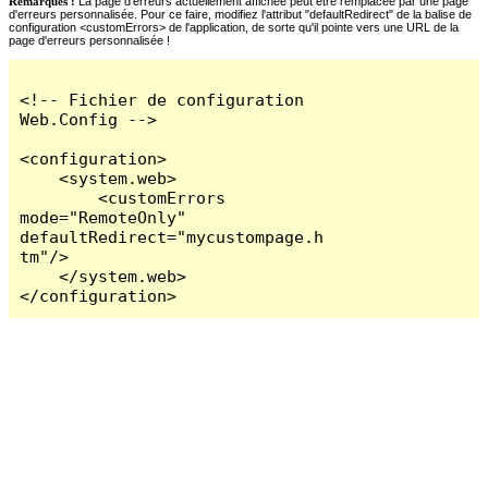
Remarques :
La page d'erreurs actuellement affichée peut être remplacée par une page
d'erreurs personnalisée. Pour ce faire, modifiez l'attribut "defaultRedirect" de la balise de
configuration <customErrors> de l'application, de sorte qu'il pointe vers une URL de la
page d'erreurs personnalisée !
<!-- Fichier de configuration 
Web.Config -->

<configuration>

    <system.web>

        <customErrors 
mode="RemoteOnly" 
defaultRedirect="mycustompage.h
tm"/>

    </system.web>

</configuration>