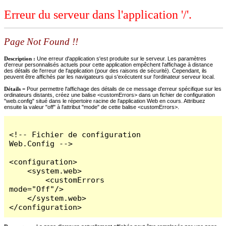
Erreur du serveur dans l'application '/'.
Page Not Found !!
Description :
Une erreur d'application s'est produite sur le serveur. Les paramètres
d'erreur personnalisés actuels pour cette application empêchent l'affichage à distance
des détails de l'erreur de l'application (pour des raisons de sécurité). Cependant, ils
peuvent être affichés par les navigateurs qui s'exécutent sur l'ordinateur serveur local.
Détails =
Pour permettre l'affichage des détails de ce message d'erreur spécifique sur les
ordinateurs distants, créez une balise <customErrors> dans un fichier de configuration
"web.config" situé dans le répertoire racine de l'application Web en cours. Attribuez
ensuite la valeur "off" à l'attribut "mode" de cette balise <customErrors>.
<!-- Fichier de configuration 
Web.Config -->

<configuration>

    <system.web>

        <customErrors 
mode="Off"/>

    </system.web>

</configuration>