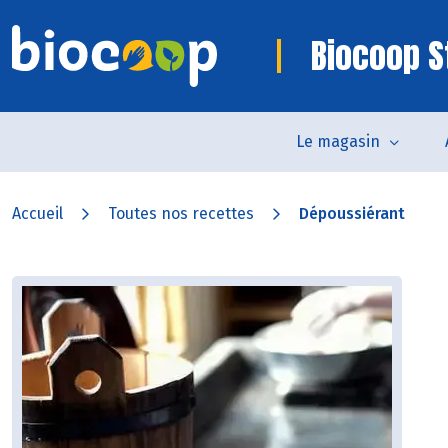
Biocoop S
Le magasin
Accueil
Toutes nos recettes
Dépoussiérant