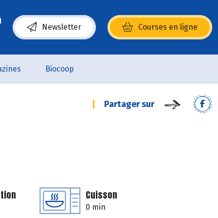
Newsletter
Courses en ligne
(s’ouvre dans une nouvelle fenêtre)
zines
Biocoop
Partager sur
tion
Cuisson
0 min