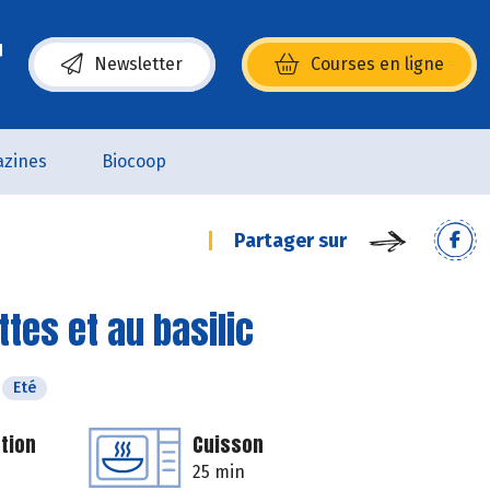
Newsletter
Courses en ligne
(s’ouvre dans une nouvelle fenêtre)
zines
Biocoop
Partager sur
es et au basilic
Eté
tion
Cuisson
25 min