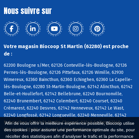
Nous suivre sur
Votre magasin Biocoop St Martin (62280) est proche
de :
62200 Boulogne s/Mer, 62126 Conteville-lès-Boulogne, 62126
Pernes-lès-Boulogne, 62126 Pittefaux, 62126 Wimille, 62930
Wimereux, 62360 Baincthun, 62360 Echinghen, 62360 La Capelle-
lès-Boulogne, 62280 St-Martin-Boulogne, 62142 Alincthun, 62142
Belle-et-Houllefort, 62142 Bellebrune, 62240 Bournonville,
62240 Brunembert, 62142 Colembert, 62240 Courset, 62240
Crémarest, 62240 Desvres, 62142 Henneveux, 62142 Le Wast,
62240 Longfossé, 62142 Longueville, 62240 Menneville, 62142
Nabringhen, 62240 St-Martin-Choquel, 62240 Selles, 62240
Afin de vous offrir la meilleure expérience possible, Biocoop utilise
Wirwignes, 62480 Le Portel, 62164 Ambleteuse
des cookies : pour assurer une performance optimale du site, pour
récolter des statistiques afin d'analyser le trafic et la performance