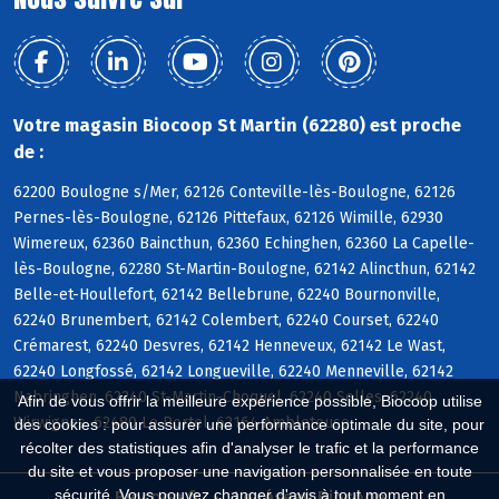
Votre magasin Biocoop St Martin (62280) est proche
de :
62200 Boulogne s/Mer, 62126 Conteville-lès-Boulogne, 62126
Pernes-lès-Boulogne, 62126 Pittefaux, 62126 Wimille, 62930
Wimereux, 62360 Baincthun, 62360 Echinghen, 62360 La Capelle-
lès-Boulogne, 62280 St-Martin-Boulogne, 62142 Alincthun, 62142
Belle-et-Houllefort, 62142 Bellebrune, 62240 Bournonville,
62240 Brunembert, 62142 Colembert, 62240 Courset, 62240
Crémarest, 62240 Desvres, 62142 Henneveux, 62142 Le Wast,
62240 Longfossé, 62142 Longueville, 62240 Menneville, 62142
Nabringhen, 62240 St-Martin-Choquel, 62240 Selles, 62240
Afin de vous offrir la meilleure expérience possible, Biocoop utilise
Wirwignes, 62480 Le Portel, 62164 Ambleteuse
des cookies : pour assurer une performance optimale du site, pour
récolter des statistiques afin d'analyser le trafic et la performance
du site et vous proposer une navigation personnalisée en toute
sécurité. Vous pouvez changer d'avis à tout moment en
Biocoop.fr
Le réseau Biocoop