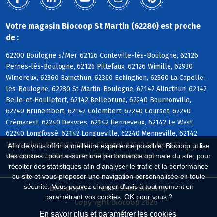
Votre magasin Biocoop St Martin (62280) est proche
de :
62200 Boulogne s/Mer, 62126 Conteville-lès-Boulogne, 62126
Pernes-lès-Boulogne, 62126 Pittefaux, 62126 Wimille, 62930
Wimereux, 62360 Baincthun, 62360 Echinghen, 62360 La Capelle-
lès-Boulogne, 62280 St-Martin-Boulogne, 62142 Alincthun, 62142
Belle-et-Houllefort, 62142 Bellebrune, 62240 Bournonville,
62240 Brunembert, 62142 Colembert, 62240 Courset, 62240
Crémarest, 62240 Desvres, 62142 Henneveux, 62142 Le Wast,
62240 Longfossé, 62142 Longueville, 62240 Menneville, 62142
Nabringhen, 62240 St-Martin-Choquel, 62240 Selles, 62240
Afin de vous offrir la meilleure expérience possible, Biocoop utilise
Wirwignes, 62480 Le Portel, 62164 Ambleteuse
des cookies : pour assurer une performance optimale du site, pour
récolter des statistiques afin d'analyser le trafic et la performance
du site et vous proposer une navigation personnalisée en toute
sécurité. Vous pouvez changer d'avis à tout moment en
Biocoop.fr
Le réseau Biocoop
paramétrant vos cookies. OK pour vous ?
Copyright Biocoop 2026
En savoir plus et paramétrer les cookies