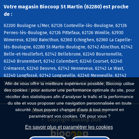
Votre magasin Biocoop St Martin (62280) est proche
de :
62200 Boulogne s/Mer, 62126 Conteville-lès-Boulogne, 62126
Pernes-lès-Boulogne, 62126 Pittefaux, 62126 Wimille, 62930
Wimereux, 62360 Baincthun, 62360 Echinghen, 62360 La Capelle-
lès-Boulogne, 62280 St-Martin-Boulogne, 62142 Alincthun, 62142
Belle-et-Houllefort, 62142 Bellebrune, 62240 Bournonville,
62240 Brunembert, 62142 Colembert, 62240 Courset, 62240
Crémarest, 62240 Desvres, 62142 Henneveux, 62142 Le Wast,
62240 Longfossé, 62142 Longueville, 62240 Menneville, 62142
Nabringhen, 62240 St-Martin-Choquel, 62240 Selles, 62240
Afin de vous offrir la meilleure expérience possible, Biocoop utilise
Wirwignes, 62480 Le Portel, 62164 Ambleteuse
des cookies : pour assurer une performance optimale du site, pour
récolter des statistiques afin d'analyser le trafic et la performance
du site et vous proposer une navigation personnalisée en toute
sécurité. Vous pouvez changer d'avis à tout moment en
Biocoop.fr
Le réseau Biocoop
paramétrant vos cookies. OK pour vous ?
Copyright Biocoop 2026
En savoir plus et paramétrer les cookies