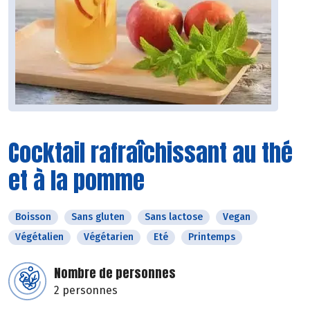
Cocktail rafraîchissant au thé
et à la pomme
Boisson
Sans gluten
Sans lactose
Vegan
Végétalien
Végétarien
Eté
Printemps
Nombre de personnes
2 personnes