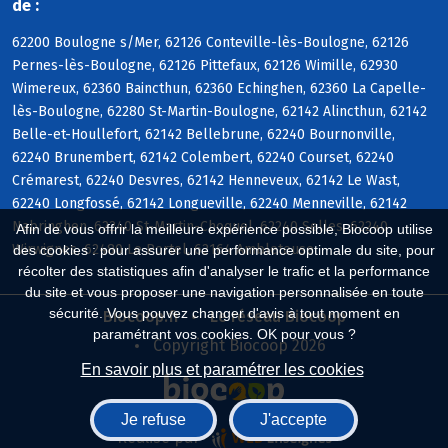
de :
62200 Boulogne s/Mer, 62126 Conteville-lès-Boulogne, 62126
Pernes-lès-Boulogne, 62126 Pittefaux, 62126 Wimille, 62930
Wimereux, 62360 Baincthun, 62360 Echinghen, 62360 La Capelle-
lès-Boulogne, 62280 St-Martin-Boulogne, 62142 Alincthun, 62142
Belle-et-Houllefort, 62142 Bellebrune, 62240 Bournonville,
62240 Brunembert, 62142 Colembert, 62240 Courset, 62240
Crémarest, 62240 Desvres, 62142 Henneveux, 62142 Le Wast,
62240 Longfossé, 62142 Longueville, 62240 Menneville, 62142
Nabringhen, 62240 St-Martin-Choquel, 62240 Selles, 62240
Afin de vous offrir la meilleure expérience possible, Biocoop utilise
Wirwignes, 62480 Le Portel, 62164 Ambleteuse
des cookies : pour assurer une performance optimale du site, pour
récolter des statistiques afin d'analyser le trafic et la performance
du site et vous proposer une navigation personnalisée en toute
sécurité. Vous pouvez changer d'avis à tout moment en
Biocoop.fr
Le réseau Biocoop
paramétrant vos cookies. OK pour vous ?
Copyright Biocoop 2026
En savoir plus et paramétrer les cookies
Je refuse
J'accepte
Réalisé par