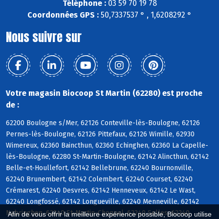
Téléphone :
03 59 70 19 78
Coordonnées GPS :
50,7337537 ° , 1,6208292 °
Nous suivre sur
Votre magasin Biocoop St Martin (62280) est proche
de :
62200 Boulogne s/Mer, 62126 Conteville-lès-Boulogne, 62126
Pernes-lès-Boulogne, 62126 Pittefaux, 62126 Wimille, 62930
Wimereux, 62360 Baincthun, 62360 Echinghen, 62360 La Capelle-
lès-Boulogne, 62280 St-Martin-Boulogne, 62142 Alincthun, 62142
Belle-et-Houllefort, 62142 Bellebrune, 62240 Bournonville,
62240 Brunembert, 62142 Colembert, 62240 Courset, 62240
Crémarest, 62240 Desvres, 62142 Henneveux, 62142 Le Wast,
62240 Longfossé, 62142 Longueville, 62240 Menneville, 62142
Nabringhen, 62240 St-Martin-Choquel, 62240 Selles, 62240
Afin de vous offrir la meilleure expérience possible, Biocoop utilise