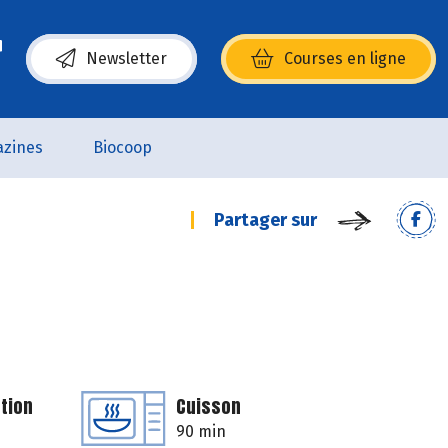
Newsletter
Courses en ligne
(s’ouvre dans une nouvelle fenêtre)
zines
Biocoop
Partager sur
tion
Cuisson
90 min