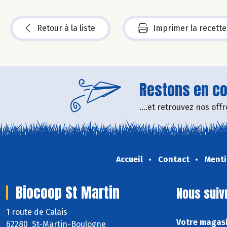
Retour à la liste
Imprimer la recette
Restons en con
....et retrouvez nos of
Accueil
Contact
Menti
Biocoop St Martin
Nous suiv
1 route de Calais
Votre magasi
62280 St-Martin-Boulogne