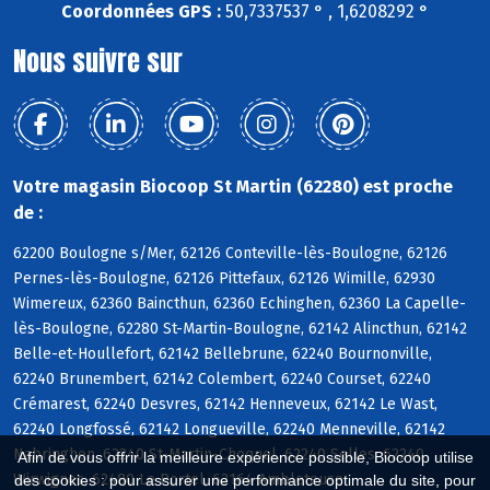
Coordonnées GPS :
50,7337537 ° , 1,6208292 °
Nous suivre sur
Votre magasin Biocoop St Martin (62280) est proche
de :
62200 Boulogne s/Mer, 62126 Conteville-lès-Boulogne, 62126
Pernes-lès-Boulogne, 62126 Pittefaux, 62126 Wimille, 62930
Wimereux, 62360 Baincthun, 62360 Echinghen, 62360 La Capelle-
lès-Boulogne, 62280 St-Martin-Boulogne, 62142 Alincthun, 62142
Belle-et-Houllefort, 62142 Bellebrune, 62240 Bournonville,
62240 Brunembert, 62142 Colembert, 62240 Courset, 62240
Crémarest, 62240 Desvres, 62142 Henneveux, 62142 Le Wast,
62240 Longfossé, 62142 Longueville, 62240 Menneville, 62142
Nabringhen, 62240 St-Martin-Choquel, 62240 Selles, 62240
Afin de vous offrir la meilleure expérience possible, Biocoop utilise
Wirwignes, 62480 Le Portel, 62164 Ambleteuse
des cookies : pour assurer une performance optimale du site, pour