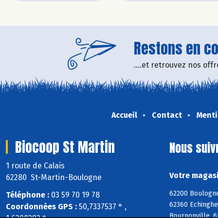
Restons en con
....et retrouvez nos of
Accueil
Contact
Menti
Biocoop St Martin
Nous suiv
1 route de Calais
Votre magasi
62280 St-Martin-Boulogne
62200 Boulogne
Téléphone :
03 59 70 19 78
62360 Echinghe
Coordonnées GPS :
50,7337537 ° ,
Bournonville, 