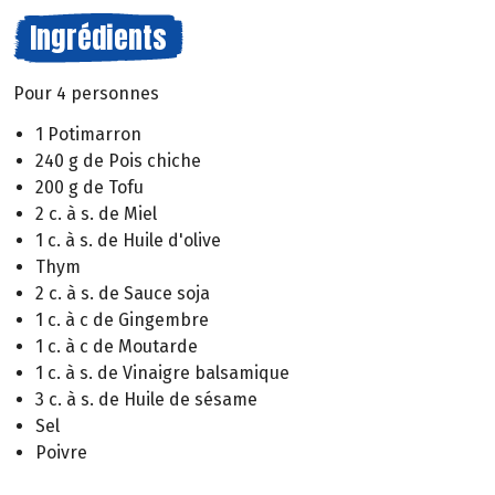
Ingrédients
Pour 4 personnes
1 Potimarron
240 g de Pois chiche
200 g de Tofu
2 c. à s. de Miel
1 c. à s. de Huile d'olive
Thym
2 c. à s. de Sauce soja
1 c. à c de Gingembre
1 c. à c de Moutarde
1 c. à s. de Vinaigre balsamique
3 c. à s. de Huile de sésame
Sel
Poivre