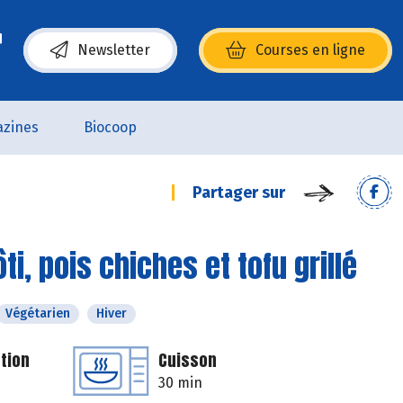
Newsletter
Courses en ligne
(s’ouvre dans une nouvelle fenêtre)
zines
Biocoop
Partager sur
ti, pois chiches et tofu grillé
Végétarien
Hiver
tion
Cuisson
30 min