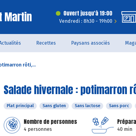
t Martin
Ouvert jusqu'à 19:00
Vendredi : 8h30 - 19h00
Actualités
Recettes
Paysans associés
Maga
timarron rôti,...
Salade hivernale : potimarron rô
Plat principal
Sans gluten
Sans lactose
Sans porc
Nombre de personnes
Prépara
4 personnes
40 min