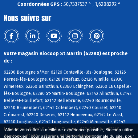
Coordonnées GPS :
50,7337537 ° , 1,6208292 °
Nous suivre sur
Votre magasin Biocoop St Martin (62280) est proche
de :
62200 Boulogne s/Mer, 62126 Conteville-lès-Boulogne, 62126
Pernes-lès-Boulogne, 62126 Pittefaux, 62126 Wimille, 62930
Wimereux, 62360 Baincthun, 62360 Echinghen, 62360 La Capelle-
lès-Boulogne, 62280 St-Martin-Boulogne, 62142 Alincthun, 62142
Belle-et-Houllefort, 62142 Bellebrune, 62240 Bournonville,
62240 Brunembert, 62142 Colembert, 62240 Courset, 62240
Crémarest, 62240 Desvres, 62142 Henneveux, 62142 Le Wast,
62240 Longfossé, 62142 Longueville, 62240 Menneville, 62142
Nabringhen, 62240 St-Martin-Choquel, 62240 Selles, 62240
Afin de vous offrir la meilleure expérience possible, Biocoop utilise
Wirwignes, 62480 Le Portel, 62164 Ambleteuse
des cookies : pour assurer une performance optimale du site, pour