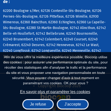
de :
62200 Boulogne s/Mer, 62126 Conteville-lès-Boulogne, 62126
Pernes-lès-Boulogne, 62126 Pittefaux, 62126 Wimille, 62930
Wimereux, 62360 Baincthun, 62360 Echinghen, 62360 La Capelle-
lès-Boulogne, 62280 St-Martin-Boulogne, 62142 Alincthun, 62142
Belle-et-Houllefort, 62142 Bellebrune, 62240 Bournonville,
62240 Brunembert, 62142 Colembert, 62240 Courset, 62240
Crémarest, 62240 Desvres, 62142 Henneveux, 62142 Le Wast,
62240 Longfossé, 62142 Longueville, 62240 Menneville, 62142
Nabringhen, 62240 St-Martin-Choquel, 62240 Selles, 62240
Afin de vous offrir la meilleure expérience possible, Biocoop utilise
Wirwignes, 62480 Le Portel, 62164 Ambleteuse
des cookies : pour assurer une performance optimale du site, pour
récolter des statistiques afin d'analyser le trafic et la performance
du site et vous proposer une navigation personnalisée en toute
sécurité. Vous pouvez changer d'avis à tout moment en
Biocoop.fr
Le réseau Biocoop
paramétrant vos cookies. OK pour vous ?
Copyright Biocoop 2026
En savoir plus et paramétrer les cookies
Je refuse
J'accepte
Réalisé par