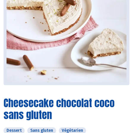
Cheesecake chocolat coco
sans gluten
Dessert
Sans gluten
Végétarien