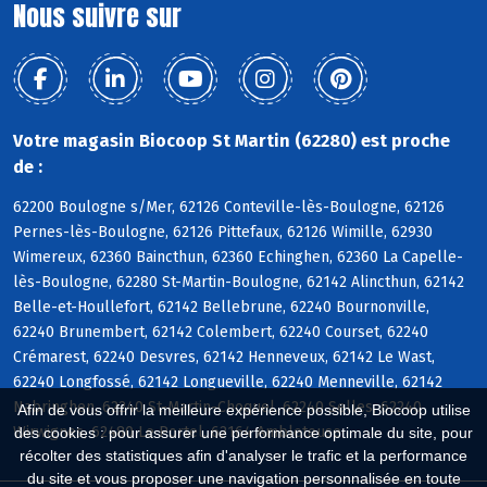
Nous suivre sur
Votre magasin Biocoop St Martin (62280) est proche
de :
62200 Boulogne s/Mer, 62126 Conteville-lès-Boulogne, 62126
Pernes-lès-Boulogne, 62126 Pittefaux, 62126 Wimille, 62930
Wimereux, 62360 Baincthun, 62360 Echinghen, 62360 La Capelle-
lès-Boulogne, 62280 St-Martin-Boulogne, 62142 Alincthun, 62142
Belle-et-Houllefort, 62142 Bellebrune, 62240 Bournonville,
62240 Brunembert, 62142 Colembert, 62240 Courset, 62240
Crémarest, 62240 Desvres, 62142 Henneveux, 62142 Le Wast,
62240 Longfossé, 62142 Longueville, 62240 Menneville, 62142
Nabringhen, 62240 St-Martin-Choquel, 62240 Selles, 62240
Afin de vous offrir la meilleure expérience possible, Biocoop utilise
Wirwignes, 62480 Le Portel, 62164 Ambleteuse
des cookies : pour assurer une performance optimale du site, pour
récolter des statistiques afin d'analyser le trafic et la performance
du site et vous proposer une navigation personnalisée en toute