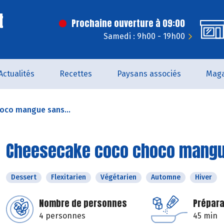
t
Prochaine ouverture à 09:00
Samedi : 9h00 - 19h00
Actualités
Recettes
Paysans associés
Maga
oco mangue sans...
Cheesecake coco choco mangu
Dessert
Flexitarien
Végétarien
Automne
Hiver
Nombre de personnes
Prépara
4 personnes
45 min