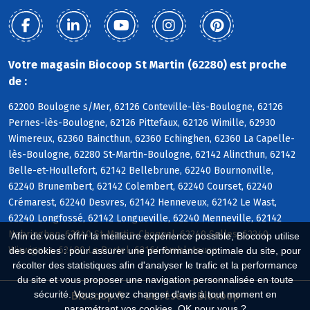
Votre magasin Biocoop St Martin (62280) est proche
de :
62200 Boulogne s/Mer, 62126 Conteville-lès-Boulogne, 62126
Pernes-lès-Boulogne, 62126 Pittefaux, 62126 Wimille, 62930
Wimereux, 62360 Baincthun, 62360 Echinghen, 62360 La Capelle-
lès-Boulogne, 62280 St-Martin-Boulogne, 62142 Alincthun, 62142
Belle-et-Houllefort, 62142 Bellebrune, 62240 Bournonville,
62240 Brunembert, 62142 Colembert, 62240 Courset, 62240
Crémarest, 62240 Desvres, 62142 Henneveux, 62142 Le Wast,
62240 Longfossé, 62142 Longueville, 62240 Menneville, 62142
Nabringhen, 62240 St-Martin-Choquel, 62240 Selles, 62240
Afin de vous offrir la meilleure expérience possible, Biocoop utilise
Wirwignes, 62480 Le Portel, 62164 Ambleteuse
des cookies : pour assurer une performance optimale du site, pour
récolter des statistiques afin d'analyser le trafic et la performance
du site et vous proposer une navigation personnalisée en toute
sécurité. Vous pouvez changer d'avis à tout moment en
Biocoop.fr
Le réseau Biocoop
paramétrant vos cookies. OK pour vous ?